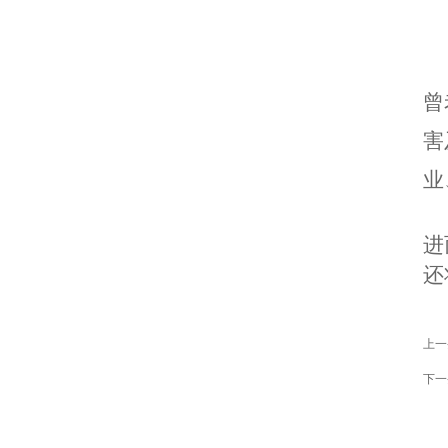
曾
害
业
进
还
上一
下一