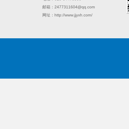
邮箱：2477311604@qq.com
网址：http://www.jjyxh.com/